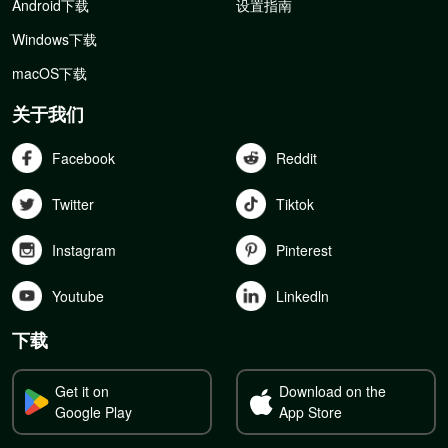
Android下载
设置指南
Windows下载
macOS下载
关于我们
Facebook
Reddit
Twitter
Tiktok
Instagram
Pinterest
Youtube
Linkedln
下载
Get it on
Download on the
Google Play
App Store