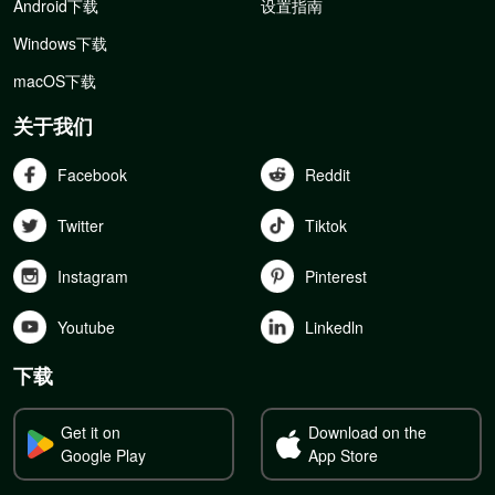
Android下载
设置指南
Windows下载
macOS下载
关于我们
Facebook
Reddit
Twitter
Tiktok
Instagram
Pinterest
Youtube
Linkedln
下载
Get it on
Download on the
Google Play
App Store