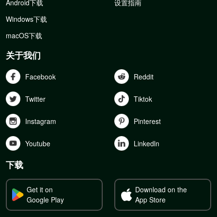
Android下载
设置指南
Windows下载
macOS下载
关于我们
Facebook
Reddit
Twitter
Tiktok
Instagram
Pinterest
Youtube
Linkedln
下载
Get it on
Download on the
Google Play
App Store